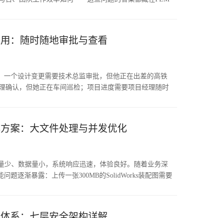
能。
在数据库里不等于价值。传统模式下，管理者获取研发数据
询或导出数据手工汇总，周期长、效率低、数据口径不一致。
时，决策早已滞后于业务变化。PLM软件的报表统计功能，
应用：随时随地审批与查看
可见的洞察。预置的统计报表覆盖项目管理、变更管理、数
，管理者可实时获取关键指标，支撑业务决策。
。一个设计变更需要技术总监审批，但他正在出差的高铁
经理确认，但她正在车间巡检；项目进度需要项目经理随时
的会议室。传统PLM软件只能在办公电脑上使用，审批和查
不在工位时，流程卡在某个节点，下游全部等待。数据表
人外出导致的流程平均等待时间为1.8个工作日，占整个审
化方案：大文件处理与并发优化
应用正在改变这一状况。通过手机或平板，管理者可在任何地
跟踪项目，流程不再因人不在工位而停滞。
户量少、数据量小，系统响应迅速，体验良好。随着业务深
题逐渐暴露：上传一张300MB的SolidWorks装配图需要
响应时间从秒级延长到十几秒，月底集中审批时系统卡顿明
忍就能过去"的小事。系统响应每慢一秒，用户的抵触情绪就
系统被架空——回到本地文件夹管理数据的老路上去。大文
全体系：七层安全架构详解