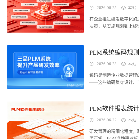
2026-06-25
本站
在企业推进研发数字化的
决策，从实施规划到上线
上万家制造企业的实践中
不仅是技术困惑，更是管
实践经验两个维度进行解
PLM系统编码规
2026-06-23
本站
编码是制造企业数据管理
——这些编码贯穿设计、
一致，直接影响数据的准
行业调研数据显示，未部署
（同一物料对应多个不同编
PLM软件报表统
同物料），约71%的编
察觉，但随着PLM系统
2026-06-22
本站
大：BOM中出现重复物
研发管理的精细化程度，
ERP与PLM编码不一致
否正常、BOM准确率达