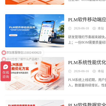
决这一基础问题的关键功
系统的数据中。但数据躺
需要IT人员编写SQL查
当报表生成需要等待一周
PLM软件移动端
旨在将沉睡的数据转化为
据质量、团队绩效等维度
2026-06-18
本站
研发管理的节奏越来越快
上；一份BOM需要质量
掌握，但他刚走进供应商
看高度依赖工位。审批人
请问您想了解什么产品呢？
明，制造业企业中因审批
PLM系统性能优
批周期的42%。移动端
点完成审批、查看数据、
2026-06-16
本站
PLM系统上线初期，用
入，数据量持续增长，性能问
等待数分钟，BOM查询
显。性能问题不是"忍一
增加一分，最终可能导致
PLM软件数据安