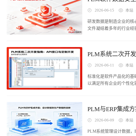
件处理和并发访问，是P
析性能瓶颈的成因，提供
2026-06-15
本站
研发数据是制造企业的核
文件凝结着多年的行业经
作为企业研发数据的汇聚
据。数据安全的重要性不
的安全体系需要从身份认
PLM系统二次开
建，形成纵深防御。PL
权、数据加密、传输保护
2026-06-11
本站
标准化是软件产品化的基
以满足所有企业的个性化
开发也是一把双刃剑：合
可能导致实施周期延长、
开发模式、最佳实践三个
PLM与ERP集
2026-06-09
本站
PLM系统管理设计数据，