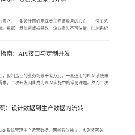
LM系统性能优化的两大核心课题。本文从技术原理出发，分
系统化的优化方案。
心资产。一张设计图纸承载着工程师数月的心血，一份工艺
验。数据一旦泄露或被篡改，企业损失不可估量。PLM系统
中心，承载着产品设计、工艺规划、项目管理等核心业务数
言而喻。然而安全从来不是单一措施可以解决的问题。有效
证、访问控制、数据加密、操作审计等多个维度系统化构
发指南：API接口与定制开发
M软件的数据安全体系通常包含七个层次：身份认证、访问授
、操作审计、备份恢复、安全监控。
础，但制造业的业务场景千差万别。一套通用的PLM系统难
需求，二次开发因此成为PLM实施中的常见课题。然而二次
理的定制开发可以弥补标准功能的不足，过度的定制开发则
系统升级困难、维护成本攀升。本文从API接口能力、定制
方面，为企业PLM二次开发提供系统化的指导。
成方案：设计数据到生产数据的流转
ERP系统管理生产运营数据，两者看似独立，实则紧密关