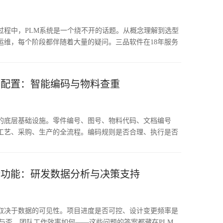
过程中，PLM系统是一个绕不开的话题。从概念理解到选型
运维，每个阶段都伴随着大量的疑问。三品软件在18年服务
，收集整理了企业最常见的PLM相关问题。这些问题反映的
理认知的差异。本文选取10个最高频的问题，从技术原理和
答。
则配置：智能编码与物料查重
的底层基础设施。零件编号、图号、物料代码、文档编号
工艺、采购、生产的全流程。编码规则是否合理、执行是否
确性和系统的可用性。然而实际状况并不乐观。三品软件的
编码管理功能的制造企业中，约63%存在"一物多码"问题
码），约47%存在"一码多物"问题（同一编码对应多种不
计功能：研发数据分析与决策支持
码不符合企业规定的命名规范。这些问题在数据量较小时不易
中数据量增长至数万甚至数十万条，编码混乱的后果逐渐放
料导致采购浪费、历史设计无法被检索复用导致重复设计、
取决于数据的可见性。项目进度是否可控、设计变更频率是
导致系统对接困难。编码规则配置和物料查重，是PLM软件解
标与否、团队工作效率如何——这些问题的答案都藏在PLM