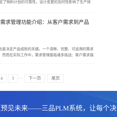
决定了物料计划的可靠性，设计变更的及时性影响了生产排
造企业中，PLM与ERP是割裂的两套系统，设计数据到生
el传递，效率低、错误多、变更滞后。这个数据流转的断
效率的关键瓶颈。行业调研显示，PLM与ERP数据不同步
件需求管理功能介绍：从客户需求到产品
的23%，物料计划偏差占16%，紧急插单处理周期延长占
企业数字化绕不开的课题。
也是决定产品成败的关键。一个清晰、完整、可追溯的需求
。然而在实际工作中，需求管理面临诸多挑战：客户需求描
需求与设计脱节、需求追溯困难等。行业调研数据显示，约
追溯到需求阶段，包括需求理解偏差、需求遗漏、需求变更失
管理模块，旨在构建从客户需求到产品实现的完整链条，确保
4
5
下一页
尾页
···
递、全程追溯。
预见未来——三品PLM系统，让每个