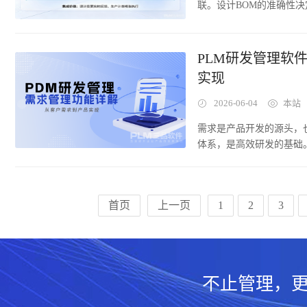
联。设计BOM的准确性
程的稳定性。然而在许多制
产数据靠人工录入或Exc
层，成为制约制造企业运营
PLM研发管理软
导致的问题占生产异常总量
实现
11%。集成，已成为制造
2026-06-04
本站
需求是产品开发的源头，
体系，是高效研发的基础
述模糊、需求变更频繁、
42%的产品开发问题可
控等。PLM系统的需求
首页
上一页
1
2
3
需求被准确理解、有效传
不止管理，更